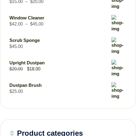
$
15.00
–
$
20.00
Window Cleaner
$
42.00
–
$
45.00
Scrub Sponge
$
45.00
Upright Dustpan
$
20.00
$
18.00
Dustpan Brush
$
25.00
Product categories